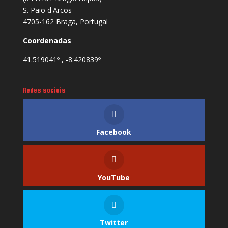
S. Paio d'Arcos
4705-162 Braga, Portugal
Coordenadas
41.519041º , -8.420839º
Redes sociais
Facebook
YouTube
Twitter