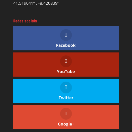
41.519041º , -8.420839º
Redes sociais
Facebook
YouTube
Twitter
Google+