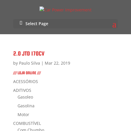
Select Page
2.0 JTD 170CV
by
Paulo Silva
|
Mar 22, 2019
/// LOJA ONLINE ///
ACESSÓRIOS
ADITIVOS
Gasoleo
Gasolina
Motor
COMBUSTÍVEL
Com Chumbo