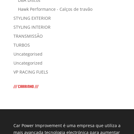
DBA Discos
Hawk Performance - Calços de travão
STYLING EXTERIOR
STYLING INTERIOR
TRANSMISSÃO
TURBOS
Uncategorised
Uncategorized
VP RACING FUELS
/// CARRINHO ///
Car Power Improvement é uma empresa que utiliza a
mais avançada tecnologia electrónica para aumentar