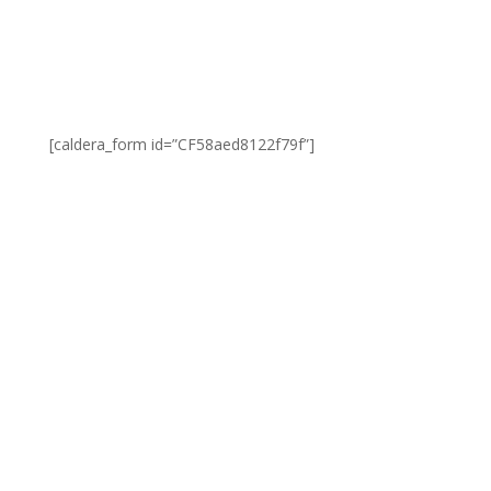
Fax: (+351) 253 270 443
[caldera_form id=”CF58aed8122f79f”]