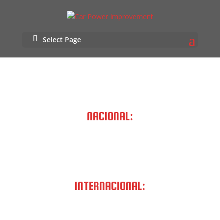
Select Page
NACIONAL:
Telef: 253 270 443
Tel: 967 210 425
Fax: 253 270 443
INTERNACIONAL:
Telef: (+351) 253 270 443
Tel: (+351) 967 210 425