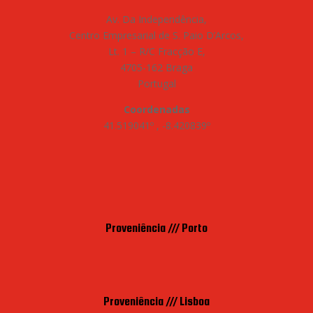
Av. Da Independência,
Centro Empresarial de S. Paio D’Arcos,
Lt. 1 – R/C Fracção E,
4705-162 Braga
Portugal
Coordenadas
41.519041º , -8.420839º
Proveniência /// Porto
Proveniência /// Lisboa