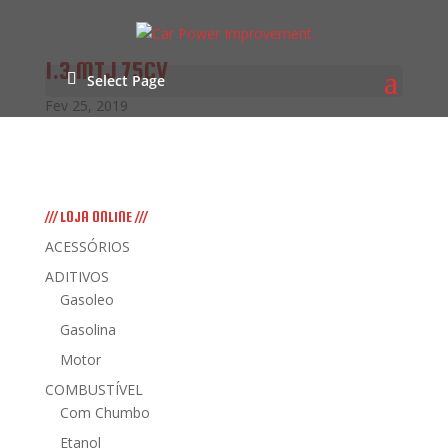
1.3 MTJ 75CV
Select Page
Fev 25, 2019
/// LOJA ONLINE ///
ACESSÓRIOS
ADITIVOS
Gasoleo
Gasolina
Motor
COMBUSTÍVEL
Com Chumbo
Etanol