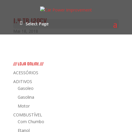
1.4 TB 120CV
Select Page
Mai 18, 2018
/// LOJA ONLINE ///
ACESSÓRIOS
ADITIVOS
Gasoleo
Gasolina
Motor
COMBUSTÍVEL
Com Chumbo
Etanol