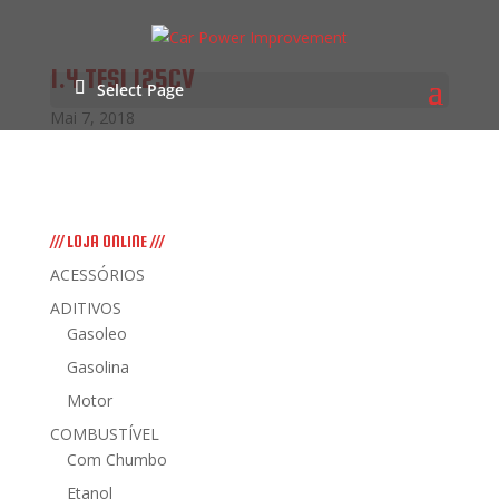
1.4 TFSI 125CV
Select Page
Mai 7, 2018
/// LOJA ONLINE ///
ACESSÓRIOS
ADITIVOS
Gasoleo
Gasolina
Motor
COMBUSTÍVEL
Com Chumbo
Etanol