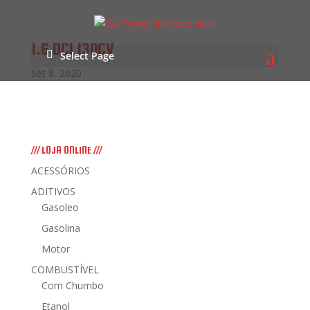
1.6 DCI 130CV
Select Page
Set 8, 2020
/// LOJA ONLINE ///
ACESSÓRIOS
ADITIVOS
Gasoleo
Gasolina
Motor
COMBUSTÍVEL
Com Chumbo
Etanol