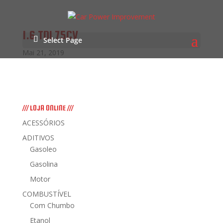
1.6 TDI 75CV
Select Page
Mai 21, 2019
/// LOJA ONLINE ///
ACESSÓRIOS
ADITIVOS
Gasoleo
Gasolina
Motor
COMBUSTÍVEL
Com Chumbo
Etanol