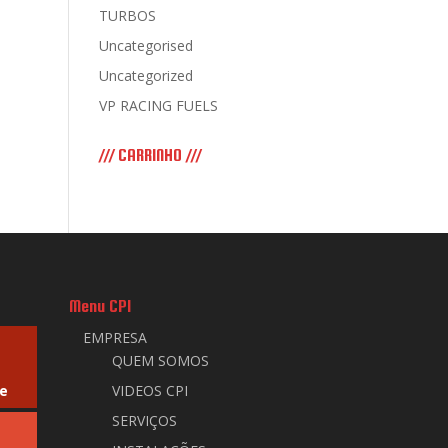
TURBOS
Uncategorised
Uncategorized
VP RACING FUELS
/// CARRINHO ///
Menu CPI
EMPRESA
QUEM SOMOS
e
VIDEOS CPI
SERVIÇOS