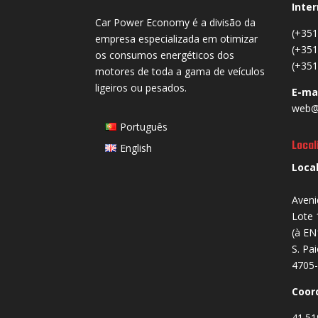
Inter
Car Power Economy é a divisão da
(+351
empresa especializada em otimizar
(+351
os consumos energéticos dos
(+351
motores de toda a gama de veículos
ligeiros ou pesados.
E-ma
web@
Português
Local
English
Loca
Aveni
Lote 
(à EN
S. Pa
4705-
Coor
41.51