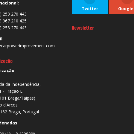
nacional:
Twitter
Google
) 253 270 443
) 967 210 425
) 253 270 443
Newsletter
il
carpowerimprovement.com
ização
lização
da da Independência,
1 - Fração E
101 Braga/Taipas)
io d'Arcos
162 Braga, Portugal
denadas
9041º , -8.420839º