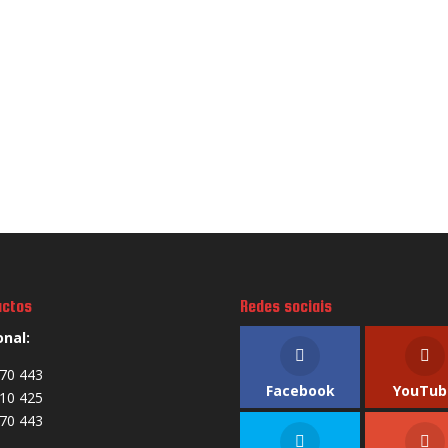
actos
Redes sociais
onal:
70 443
Facebook
YouTub
10 425
70 443