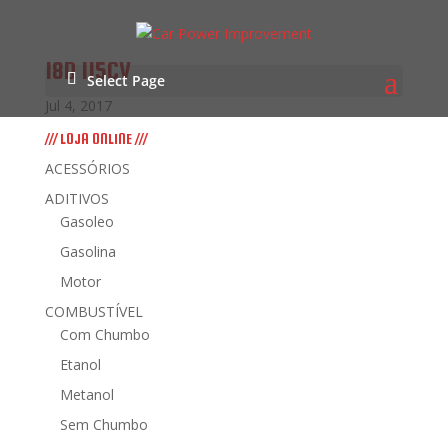
18D 115CV
Select Page
Jul 4, 2017
/// LOJA ONLINE ///
ACESSÓRIOS
ADITIVOS
Gasoleo
Gasolina
Motor
COMBUSTÍVEL
Com Chumbo
Etanol
Metanol
Sem Chumbo