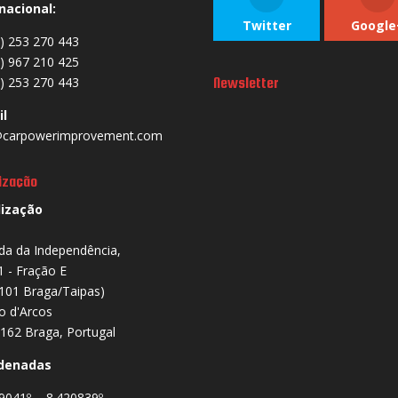
nacional:
Twitter
Google
) 253 270 443
) 967 210 425
) 253 270 443
Newsletter
il
carpowerimprovement.com
ização
lização
da da Independência,
1 - Fração E
101 Braga/Taipas)
io d'Arcos
162 Braga, Portugal
denadas
9041º , -8.420839º