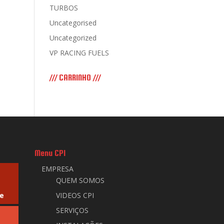
TURBOS
Uncategorised
Uncategorized
VP RACING FUELS
/// CARRINHO ///
Menu CPI
EMPRESA
QUEM SOMOS
e
VIDEOS CPI
SERVIÇOS