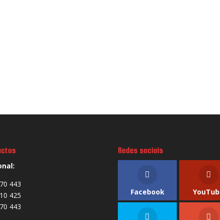
actos
Redes sociais
onal:
70 443
Facebook
YouTub
10 425
70 443