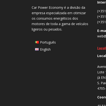
Inter
Car Power Economy é a divisão da
(+351
empresa especializada em otimizar
(+351
os consumos energéticos dos
(+351
motores de toda a gama de veículos
ligeiros ou pesados.
E-ma
web@
Português
Local
English
Loca
Aveni
Lote 
(à EN
S. Pa
4705-
Coor
41.51