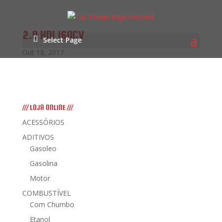
2.0 HDI 160CV
Select Page
Out 18, 2017
/// LOJA ONLINE ///
ACESSÓRIOS
ADITIVOS
Gasoleo
Gasolina
Motor
COMBUSTÍVEL
Com Chumbo
Etanol