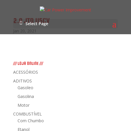
2.0 JTD 115CV
Select Page
Jan 20, 2021
/// LOJA ONLINE ///
ACESSÓRIOS
ADITIVOS
Gasoleo
Gasolina
Motor
COMBUSTÍVEL
Com Chumbo
Etanol