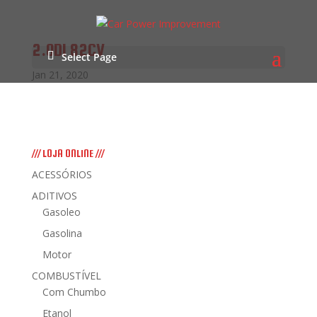
2.0DI 82CV
Select Page
Jan 21, 2020
/// LOJA ONLINE ///
ACESSÓRIOS
ADITIVOS
Gasoleo
Gasolina
Motor
COMBUSTÍVEL
Com Chumbo
Etanol