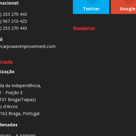
nacional:
Twitter
Google
) 253 270 443
) 967 210 425
) 253 270 443
Newsletter
il
carpowerimprovement.com
ização
lização
da da Independência,
1 - Fração E
101 Braga/Taipas)
io d'Arcos
162 Braga, Portugal
denadas
9041º , -8.420839º