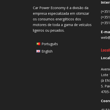
Inter
Car Power Economy é a divisão da
(+351
empresa especializada em otimizar
(+351
os consumos energéticos dos
(+351
motores de toda a gama de veículos
ligeiros ou pesados.
E-ma
web@
Português
Local
English
Loca
Aveni
Lote 
(à EN
S. Pa
4705-
Coor
41.51