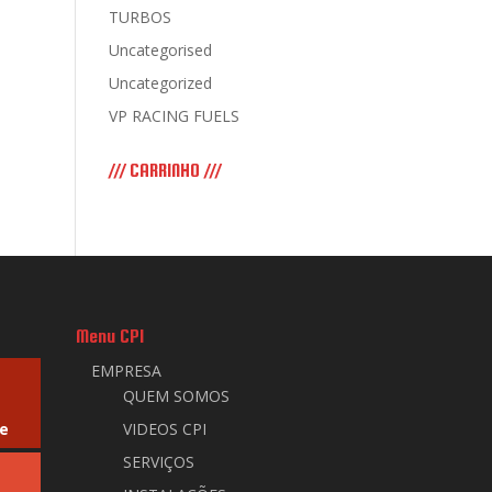
TURBOS
Uncategorised
Uncategorized
VP RACING FUELS
/// CARRINHO ///
Menu CPI
EMPRESA
QUEM SOMOS
e
VIDEOS CPI
SERVIÇOS