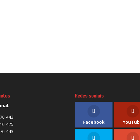
actos
Redes sociais
onal:
70 443
Facebook
YouTub
10 425
70 443