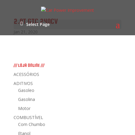
2.0T GTC 240CV
Select Page
Jan 21, 2020
/// LOJA ONLINE ///
ACESSÓRIOS
ADITIVOS
Gasoleo
Gasolina
Motor
COMBUSTÍVEL
Com Chumbo
Etanol