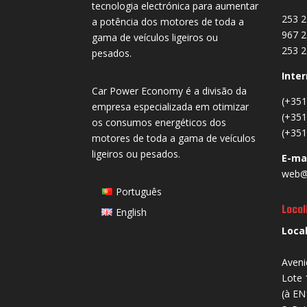
tecnologia electrónica para aumentar
253 2
a potência dos motores de toda a
967 2
gama de veículos ligeiros ou
253 2
pesados.
Inter
Car Power Economy é a divisão da
(+351
empresa especializada em otimizar
(+351
os consumos energéticos dos
(+351
motores de toda a gama de veículos
ligeiros ou pesados.
E-ma
web@
Português
Local
English
Loca
Aveni
Lote 
(à EN