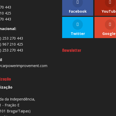
70 443
Facebook
YouTub
10 425
70 443
nacional:
Twitter
Google
) 253 270 443
) 967 210 425
) 253 270 443
Newsletter
il
carpowerimprovement.com
ização
lização
da da Independência,
1 - Fração E
101 Braga/Taipas)