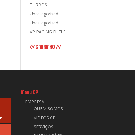
TURBOS
Uncategorised
Uncategorized
VP RACING FUELS
/// CARRINHO ///
Menu CPI
EMPRESA
QUEM SOMOS
e
VIDEOS CPI
SERVIÇOS