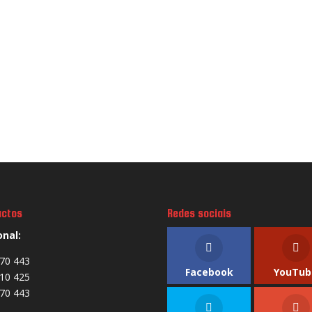
actos
Redes sociais
onal:
70 443
Facebook
YouTub
10 425
70 443