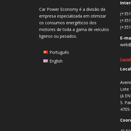
Inter
Car Power Economy é a divisão da
(+351
empresa especializada em otimizar
(+351
os consumos energéticos dos
(+351
motores de toda a gama de veículos
ligeiros ou pesados.
E-ma
web@
Português
Local
English
Loca
Aveni
Lote 
(à EN
S. Pa
4705-
Coor
41.51