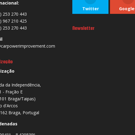
nacional:
Twitter
Google
) 253 270 443
) 967 210 425
) 253 270 443
Newsletter
il
carpowerimprovement.com
ização
lização
da da Independência,
1 - Fração E
101 Braga/Taipas)
io d'Arcos
162 Braga, Portugal
denadas
9041º , -8.420839º