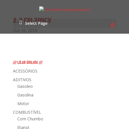
2.2 CDI 204CV
Select Page
Out 16, 2018
/// LOJA ONLINE ///
ACESSÓRIOS
ADITIVOS
Gasoleo
Gasolina
Motor
COMBUSTÍVEL
Com Chumbo
Etanol