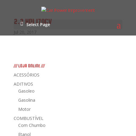
2.2 HDI 170CV
Select Page
Jul 20, 2017
/// LOJA ONLINE ///
ACESSÓRIOS
ADITIVOS
Gasoleo
Gasolina
Motor
COMBUSTÍVEL
Com Chumbo
Etanol