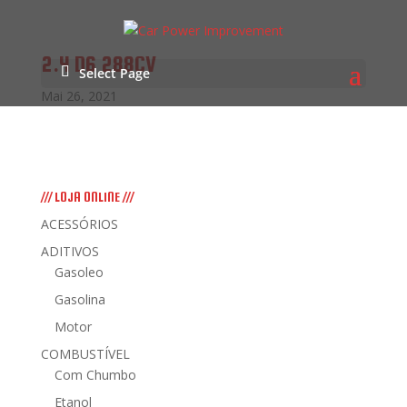
2.4 D6 288CV
Select Page
Mai 26, 2021
/// LOJA ONLINE ///
ACESSÓRIOS
ADITIVOS
Gasoleo
Gasolina
Motor
COMBUSTÍVEL
Com Chumbo
Etanol