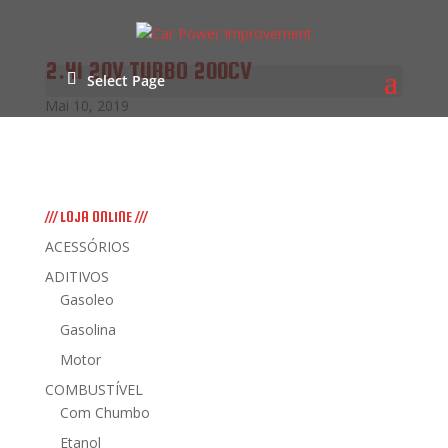
2.4i 20V TURBO 200CV
Select Page
Mai 10, 2019
/// LOJA ONLINE ///
ACESSÓRIOS
ADITIVOS
Gasoleo
Gasolina
Motor
COMBUSTÍVEL
Com Chumbo
Etanol