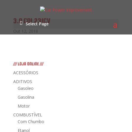
3.0 CDI 231CV
Select Page
Out 12, 2018
/// LOJA ONLINE ///
ACESSÓRIOS
ADITIVOS
Gasoleo
Gasolina
Motor
COMBUSTÍVEL
Com Chumbo
Etanol