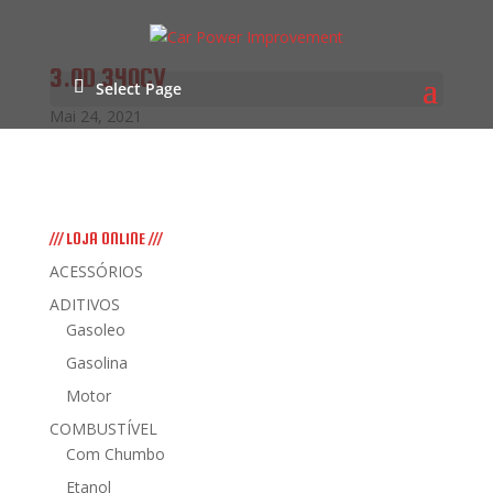
3.0D 340CV
Select Page
Mai 24, 2021
/// LOJA ONLINE ///
ACESSÓRIOS
ADITIVOS
Gasoleo
Gasolina
Motor
COMBUSTÍVEL
Com Chumbo
Etanol