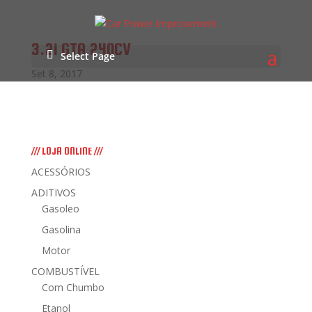
3.2i GTA 240CV
Select Page
Set 8, 2017
/// LOJA ONLINE ///
ACESSÓRIOS
ADITIVOS
Gasoleo
Gasolina
Motor
COMBUSTÍVEL
Com Chumbo
Etanol