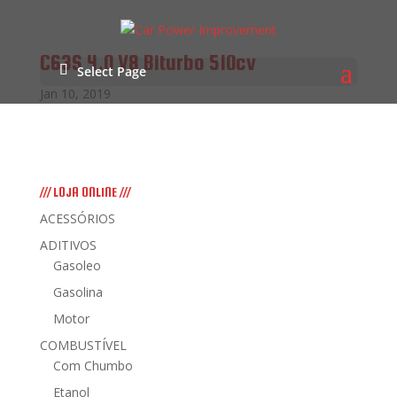
C63S 4.0 V8 Biturbo 510cv
Select Page
Jan 10, 2019
/// LOJA ONLINE ///
ACESSÓRIOS
ADITIVOS
Gasoleo
Gasolina
Motor
COMBUSTÍVEL
Com Chumbo
Etanol