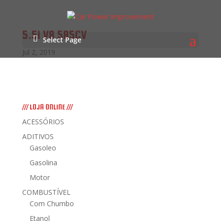
5.5i V8 585CV
Select Page
Jul 2, 2019
/// LOJA ONLINE ///
ACESSÓRIOS
ADITIVOS
Gasoleo
Gasolina
Motor
COMBUSTÍVEL
Com Chumbo
Etanol