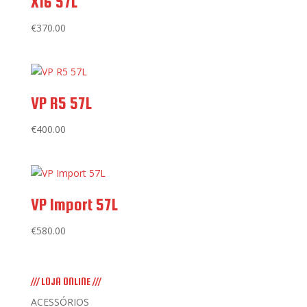
X16 57L
€
370.00
VP R5 57L
€
400.00
VP Import 57L
€
580.00
/// LOJA ONLINE ///
ACESSÓRIOS