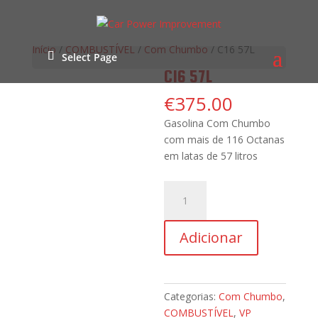
Início
/
COMBUSTÍVEL
/
Com Chumbo
/ C16 57L
Select Page
C16 57L
€
375.00
Gasolina Com Chumbo
com mais de 116 Octanas
em latas de 57 litros
Quantidade
de
C16
Adicionar
57L
Categorias:
Com Chumbo
,
COMBUSTÍVEL
,
VP