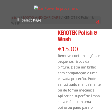
Início
/
MOTO AND CAR CARE
/ KENOTEK Polish &
Select Page
Wash
KENOTEK Polish &
Wash
€
15.00
Remove contaminações e
pequenos riscos da
pintura. Deixa um brilho
sem comparação e uma
elevada proteção. Pode
ser utilizado manualmente
ou de forma mecânica.
Aplicar na superfície limpa,
seca e fria com uma
boina ou pano para o