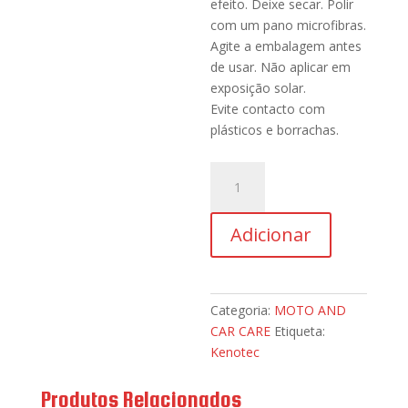
efeito. Deixe secar. Polir
com um pano microfibras.
Agite a embalagem antes
de usar. Não aplicar em
exposição solar.
Evite contacto com
plásticos e borrachas.
Quantidade
de
KENOTEK
Adicionar
Polish
&
Wash
Categoria:
MOTO AND
CAR CARE
Etiqueta:
Kenotec
Produtos Relacionados