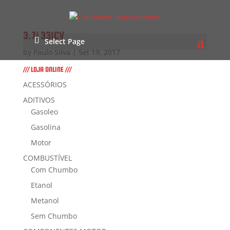
3.7i 331CV
Select Page
by
Paulo Silva
|
Set 19, 2017
/// LOJA ONLINE ///
ACESSÓRIOS
ADITIVOS
Gasoleo
Gasolina
Motor
COMBUSTÍVEL
Com Chumbo
Etanol
Metanol
Sem Chumbo