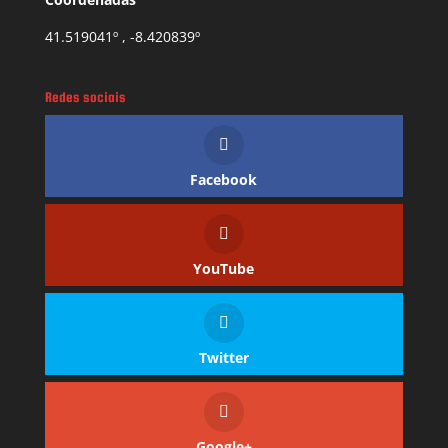
41.519041º , -8.420839º
Redes sociais
Facebook
YouTube
Twitter
Google+