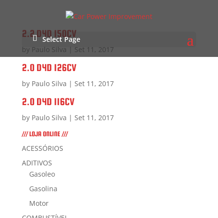
2.2 D4D 150CV
Select Page
by
Paulo Silva
|
Set 11, 2017
2.0 D4D 126CV
by
Paulo Silva
|
Set 11, 2017
2.0 D4D 116CV
by
Paulo Silva
|
Set 11, 2017
/// LOJA ONLINE ///
ACESSÓRIOS
ADITIVOS
Gasoleo
Gasolina
Motor
COMBUSTÍVEL