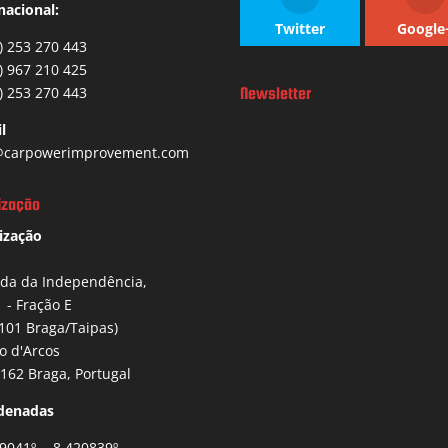
nacional:
Twitter
Google
) 253 270 443
) 967 210 425
) 253 270 443
Newsletter
l
carpowerimprovement.com
ização
ização
ida da Independência,
1 - Fração E
101 Braga/Taipas)
io d'Arcos
162 Braga, Portugal
denadas
9041º , -8.420839º