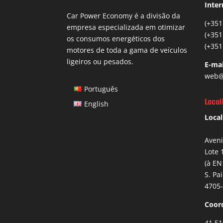
Inter
Car Power Economy é a divisão da
(+351
empresa especializada em otimizar
(+351
os consumos energéticos dos
(+351
motores de toda a gama de veículos
ligeiros ou pesados.
E-mai
web@
Português
Local
English
Local
Aven
Lote 
(à EN
S. Pa
4705-
Coor
41.51