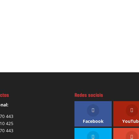
ctos
Redes sociais
nal:
70 443
Facebook
YouTub
10 425
70 443