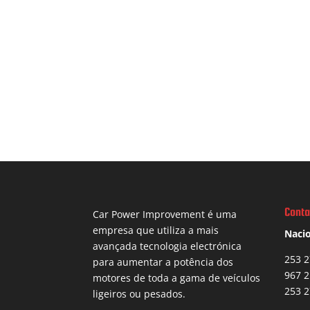
Conta
Car Power Improvement é uma
empresa que utiliza a mais
Nacio
avançada tecnologia electrónica
253 2
para aumentar a potência dos
967 2
motores de toda a gama de veículos
253 2
ligeiros ou pesados.