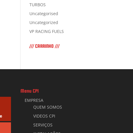
TURBOS
Uncategorised
Uncategorized
VP RACING FUELS
/// CARRINHO ///
Menu CPI
EMPRESA
QUEM SOMOS
e
VIDEOS CPI
SERVIÇOS