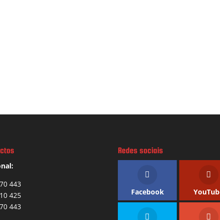
ctos
Redes sociais
nal:
70 443
Facebook
YouTub
10 425
70 443