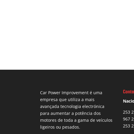
Conta
Car Power Improvement é uma
empresa que utiliza a mais
Nacio
avançada tecnologia electrónica
253 2
para aumentar a potência dos
967 2
motores de toda a gama de veículos
253 2
ligeiros ou pesados.