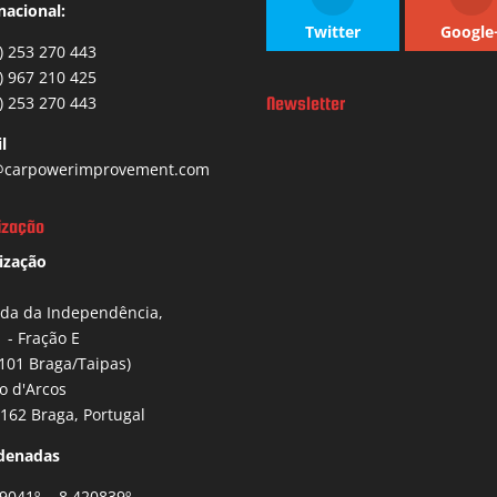
nacional:
Twitter
Google
) 253 270 443
) 967 210 425
) 253 270 443
Newsletter
l
carpowerimprovement.com
ização
ização
ida da Independência,
1 - Fração E
101 Braga/Taipas)
io d'Arcos
162 Braga, Portugal
denadas
9041º , -8.420839º