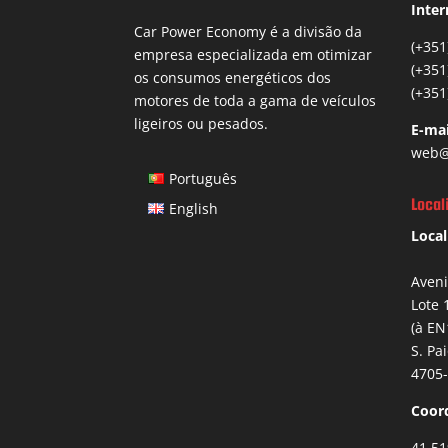
Inter
Car Power Economy é a divisão da
(+351
empresa especializada em otimizar
(+351
os consumos energéticos dos
(+351
motores de toda a gama de veículos
ligeiros ou pesados.
E-mai
web@
Português
Local
English
Local
Aven
Lote 
(à EN
S. Pa
4705-
Coor
41.51