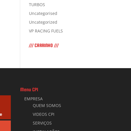
TURBOS
Uncategorised
Uncategorized
VP RACING FUELS
/// CARRINHO ///
Menu CPI
EMPRESA
QUEM SOMOS
e
VIDEOS CPI
SERVIÇOS