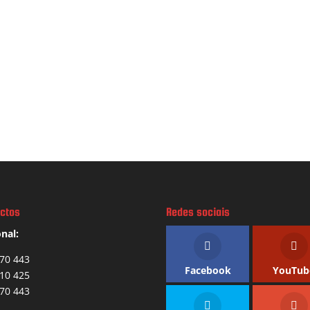
ctos
Redes sociais
nal:
70 443
Facebook
YouTub
10 425
70 443