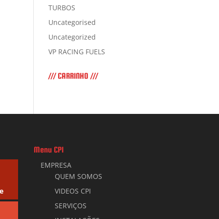
TURBOS
Uncategorised
Uncategorized
VP RACING FUELS
/// CARRINHO ///
Menu CPI
EMPRESA
QUEM SOMOS
e
VIDEOS CPI
SERVIÇOS