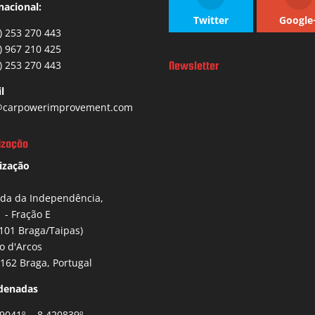
nacional:
Twitter
Google
) 253 270 443
) 967 210 425
) 253 270 443
Newsletter
l
carpowerimprovement.com
ização
ização
ida da Independência,
1 - Fração E
101 Braga/Taipas)
io d'Arcos
162 Braga, Portugal
denadas
9041º , -8.420839º