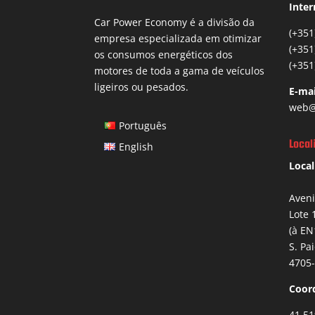
Inter
Car Power Economy é a divisão da
(+351
empresa especializada em otimizar
(+351
os consumos energéticos dos
(+351
motores de toda a gama de veículos
ligeiros ou pesados.
E-mai
web@
Português
Local
English
Local
Aven
Lote 
(à EN
S. Pa
4705-
Coor
41.51