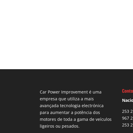
Conta
Car Power Improvement é uma
empresa que utiliza a mais
Nacio
avançada tecnologia electrónica
253 2
para aumentar a potência dos
967 2
motores de toda a gama de veículos
253 2
ligeiros ou pesados.