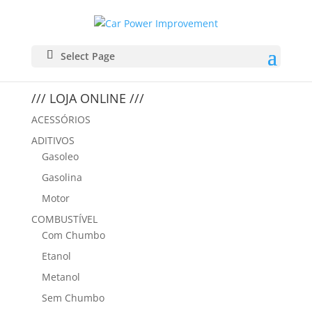
2.7i 275CV
Select Page
by
Paulo Silva
|
Jan 26, 2021
/// LOJA ONLINE ///
ACESSÓRIOS
ADITIVOS
Gasoleo
Gasolina
Motor
COMBUSTÍVEL
Com Chumbo
Etanol
Metanol
Sem Chumbo