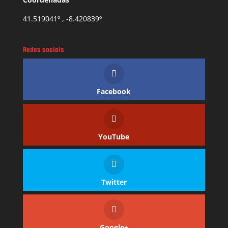
41.519041º , -8.420839º
Redes sociais
Facebook
YouTube
Twitter
Google+