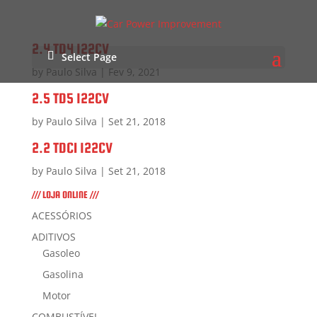
2.4 TD4 122CV
Select Page
by
Paulo Silva
|
Fev 9, 2021
2.5 TD5 122CV
by
Paulo Silva
|
Set 21, 2018
2.2 TDCI 122CV
by
Paulo Silva
|
Set 21, 2018
/// LOJA ONLINE ///
ACESSÓRIOS
ADITIVOS
Gasoleo
Gasolina
Motor
COMBUSTÍVEL