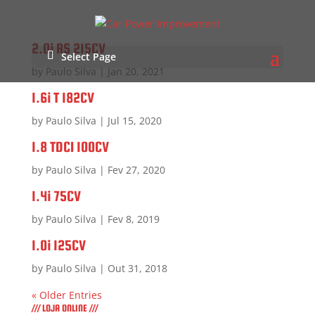
2.0i RS 215CV
Select Page
by
Paulo Silva
|
Jan 20, 2021
1.6i T 182CV
by
Paulo Silva
|
Jul 15, 2020
1.8 TDCI 100CV
by
Paulo Silva
|
Fev 27, 2020
1.4i 75CV
by
Paulo Silva
|
Fev 8, 2019
1.0i 125CV
by
Paulo Silva
|
Out 31, 2018
« Older Entries
/// LOJA ONLINE ///