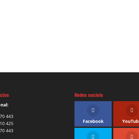
ctos
Redes sociais
nal:
70 443
Facebook
YouTub
10 425
70 443