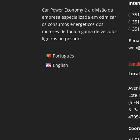
Inter
Car Power Economy é a divisão da
(+351
empresa especializada em otimizar
(+351
os consumos energéticos dos
(+351
motores de toda a gama de veículos
ligeiros ou pesados.
E-mai
web@
Português
Local
English
Local
Aven
Lote 
(à EN
S. Pa
4705-
Coor
41.51