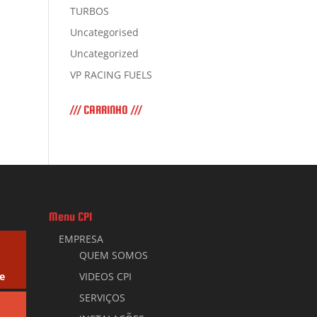
TURBOS
Uncategorised
Uncategorized
VP RACING FUELS
/// CARRINHO ///
Menu CPI
EMPRESA
QUEM SOMOS
e
VIDEOS CPI
SERVIÇOS