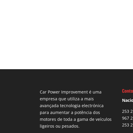
Conta
Car Power Improvement é uma
empresa que utiliza a mais
Nacio
avançada tecnologia electrónica
253 2
para aumentar a potência dos
967 2
motores de toda a gama de veículos
253 2
ligeiros ou pesados.