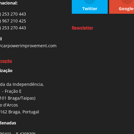
nacional:
Twitter
Google
) 253 270 443
) 967 210 425
) 253 270 443
Newsletter
l
carpowerimprovement.com
ização
ização
ida da Independência,
1 - Fração E
101 Braga/Taipas)
io d'Arcos
162 Braga, Portugal
denadas
9041º , -8.420839º