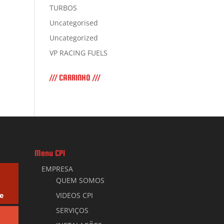
TURBOS
Uncategorised
Uncategorized
VP RACING FUELS
/// CARRINHO ///
Menu CPI
EMPRESA
QUEM SOMOS
e
VIDEOS CPI
SERVIÇOS