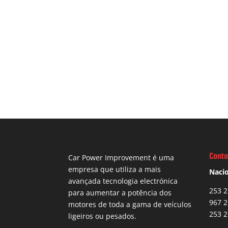
Conta
Car Power Improvement é uma
empresa que utiliza a mais
Nacio
avançada tecnologia electrónica
253 2
para aumentar a potência dos
967 2
motores de toda a gama de veículos
253 2
ligeiros ou pesados.