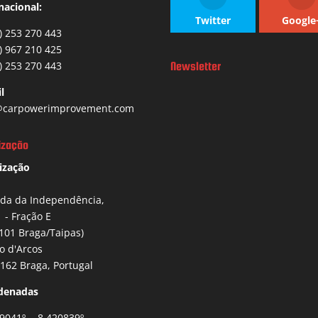
nacional:
Twitter
Google
) 253 270 443
) 967 210 425
) 253 270 443
Newsletter
l
carpowerimprovement.com
ização
ização
ida da Independência,
1 - Fração E
101 Braga/Taipas)
io d'Arcos
162 Braga, Portugal
denadas
9041º , -8.420839º