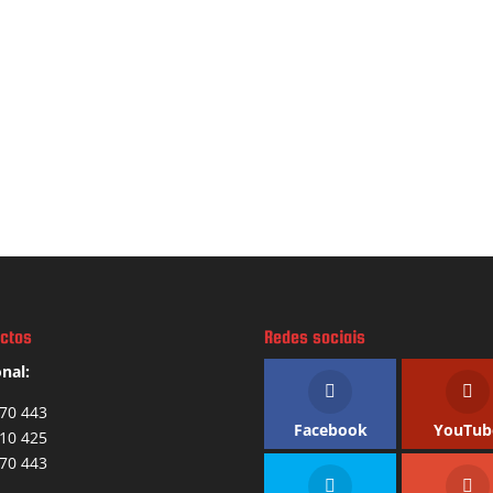
ctos
Redes sociais
nal:
70 443
Facebook
YouTub
10 425
70 443