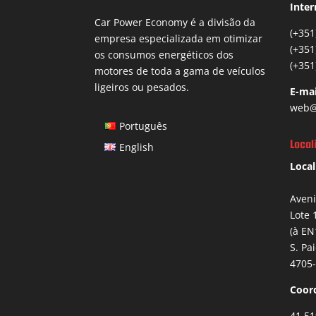
Inter
Car Power Economy é a divisão da
(+351
empresa especializada em otimizar
(+351
os consumos energéticos dos
(+351
motores de toda a gama de veículos
ligeiros ou pesados.
E-mai
web@
Português
Local
English
Local
Aven
Lote 
(à EN
S. Pa
4705-
Coor
41.51