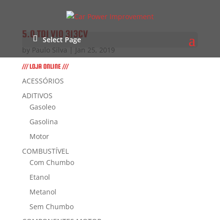
5.0 TDI V10 313CV
Select Page
by
Paulo Silva
|
Jan 25, 2019
/// LOJA ONLINE ///
ACESSÓRIOS
ADITIVOS
Gasoleo
Gasolina
Motor
COMBUSTÍVEL
Com Chumbo
Etanol
Metanol
Sem Chumbo