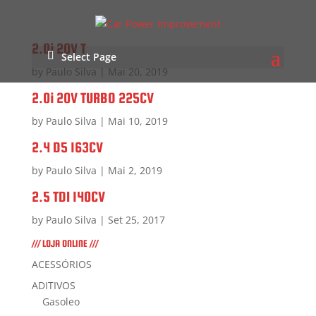
2.0i 20V T
Select Page
by
Paulo Silva
|
Mai 20, 2019
2.0i 20V TURBO 225CV
by
Paulo Silva
|
Mai 10, 2019
2.4 D5 163CV
by
Paulo Silva
|
Mai 2, 2019
2.5 TDI 140CV
by
Paulo Silva
|
Set 25, 2017
/// LOJA ONLINE ///
ACESSÓRIOS
ADITIVOS
Gasoleo