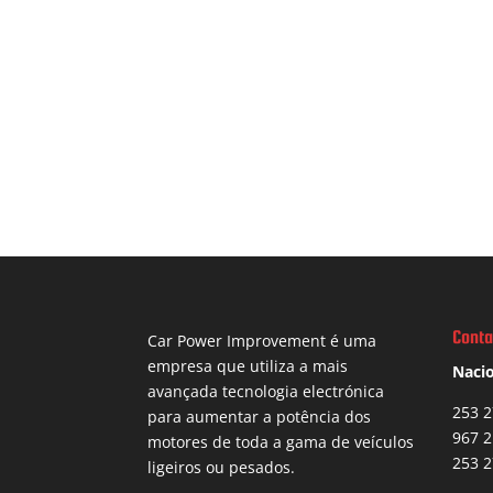
Conta
Car Power Improvement é uma
empresa que utiliza a mais
Nacio
avançada tecnologia electrónica
253 2
para aumentar a potência dos
967 2
motores de toda a gama de veículos
253 2
ligeiros ou pesados.