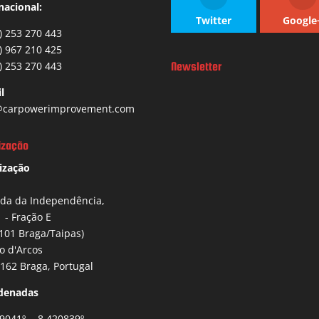
nacional:
Twitter
Google
) 253 270 443
) 967 210 425
) 253 270 443
Newsletter
l
carpowerimprovement.com
ização
ização
ida da Independência,
1 - Fração E
101 Braga/Taipas)
io d'Arcos
162 Braga, Portugal
denadas
9041º , -8.420839º