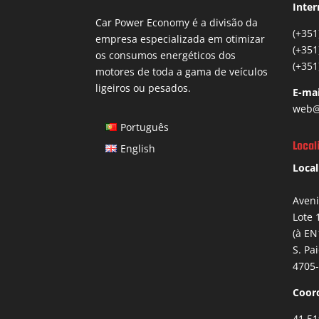
Inter
Car Power Economy é a divisão da
(+351
empresa especializada em otimizar
(+351
os consumos energéticos dos
(+351
motores de toda a gama de veículos
ligeiros ou pesados.
E-mai
web@
Português
Local
English
Local
Aven
Lote 
(à EN
S. Pa
4705-
Coor
41.51