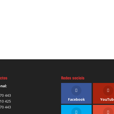
ctos
Redes sociais
nal:
70 443
Facebook
YouTub
10 425
70 443