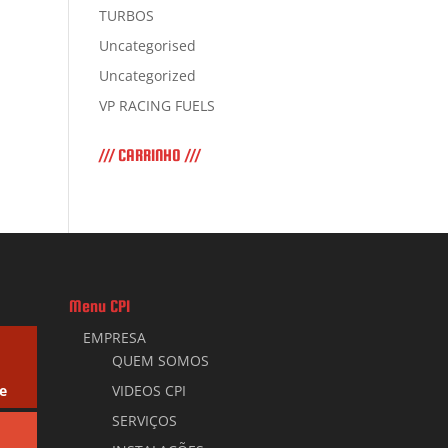
TURBOS
Uncategorised
Uncategorized
VP RACING FUELS
/// CARRINHO ///
Menu CPI
EMPRESA
QUEM SOMOS
e
VIDEOS CPI
SERVIÇOS