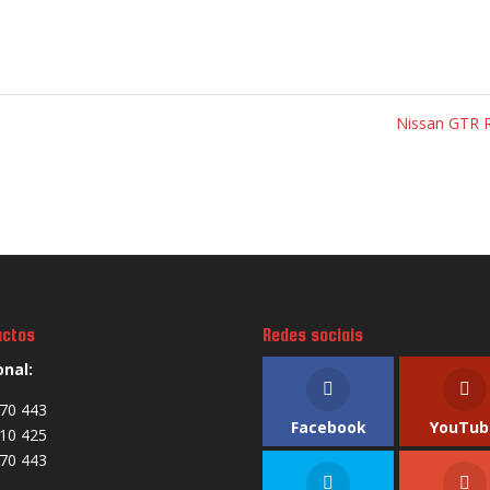
Nissan GTR 
actos
Redes sociais
onal:
70 443
Facebook
YouTub
10 425
70 443