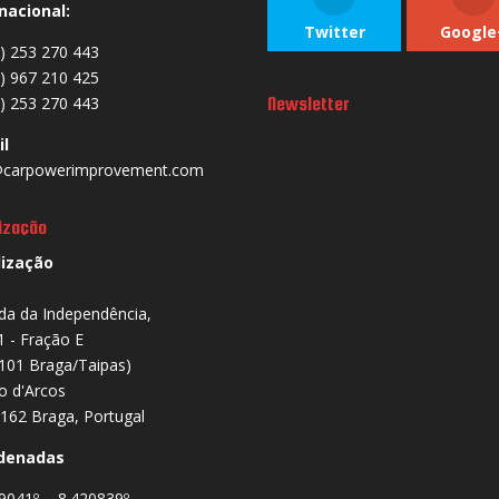
nacional:
Twitter
Google
) 253 270 443
) 967 210 425
) 253 270 443
Newsletter
il
carpowerimprovement.com
ização
lização
da da Independência,
1 - Fração E
101 Braga/Taipas)
io d'Arcos
162 Braga, Portugal
denadas
9041º , -8.420839º