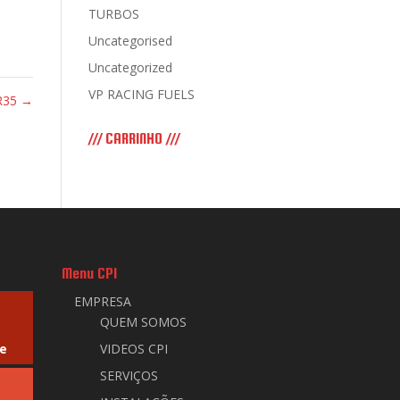
TURBOS
Uncategorised
Uncategorized
VP RACING FUELS
R35
→
/// CARRINHO ///
Menu CPI
EMPRESA
QUEM SOMOS
e
VIDEOS CPI
SERVIÇOS