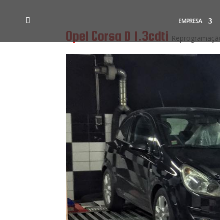
EMPRESA
Opel Corsa D 1.3cdti
Reprogramação