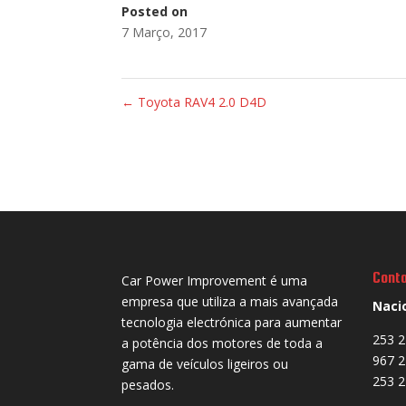
Posted on
7 Março, 2017
←
Toyota RAV4 2.0 D4D
Cont
Car Power Improvement é uma
empresa que utiliza a mais avançada
Naci
tecnologia electrónica para aumentar
253 2
a potência dos motores de toda a
967 2
gama de veículos ligeiros ou
253 2
pesados.