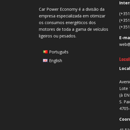
Inter
Car Power Economy é a divisão da
(+351
empresa especializada em otimizar
(+351
os consumos energéticos dos
(+351
motores de toda a gama de veículos
ligeiros ou pesados.
E-ma
web@
Português
Local
English
Loca
Aveni
Lote 
(à EN
S. Pa
4705-
Coor
41.51