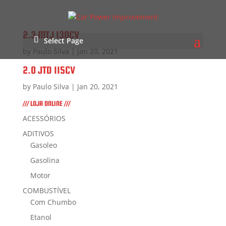
2.3 MTJ 130CV
Select Page
by
Paulo Silva
|
Jan 20, 2021
2.0 JTD 115CV
by
Paulo Silva
|
Jan 20, 2021
/// LOJA ONLINE ///
ACESSÓRIOS
ADITIVOS
Gasoleo
Gasolina
Motor
COMBUSTÍVEL
Com Chumbo
Etanol