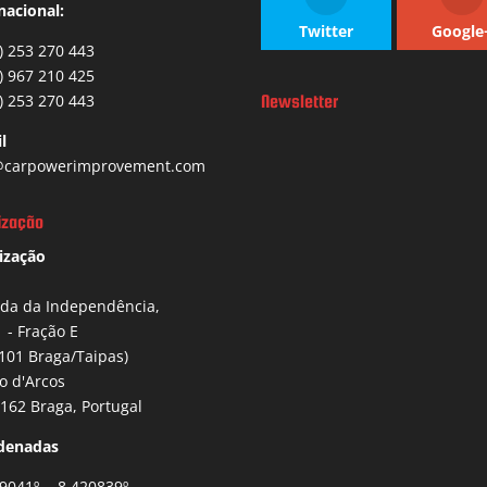
nacional:
Twitter
Google
) 253 270 443
) 967 210 425
) 253 270 443
Newsletter
l
carpowerimprovement.com
ização
ização
ida da Independência,
1 - Fração E
101 Braga/Taipas)
io d'Arcos
162 Braga, Portugal
denadas
9041º , -8.420839º