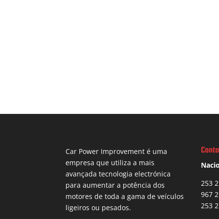
Conta
Car Power Improvement é uma
empresa que utiliza a mais
Nacio
avançada tecnologia electrónica
253 2
para aumentar a potência dos
967 2
motores de toda a gama de veículos
253 2
ligeiros ou pesados.