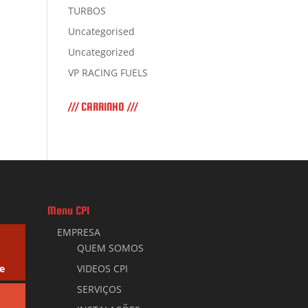
TURBOS
Uncategorised
Uncategorized
VP RACING FUELS
/// CARRINHO ///
Menu CPI
EMPRESA
QUEM SOMOS
e
VIDEOS CPI
SERVIÇOS