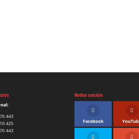
ctos
Redes sociais
nal:
70 443
Facebook
YouTub
10 425
70 443