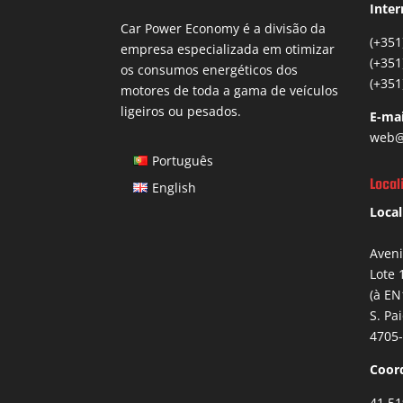
Inter
Car Power Economy é a divisão da
(+351
empresa especializada em otimizar
(+351
os consumos energéticos dos
(+351
motores de toda a gama de veículos
ligeiros ou pesados.
E-mai
web@
Português
Local
English
Local
Aven
Lote 
(à EN
S. Pa
4705-
Coor
41.51