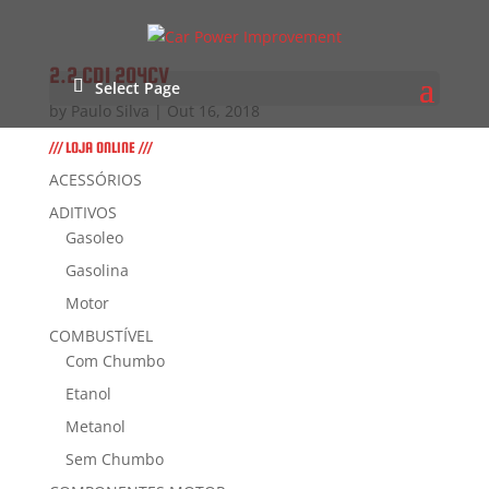
2.2 CDI 204CV
Select Page
by
Paulo Silva
|
Out 16, 2018
/// LOJA ONLINE ///
ACESSÓRIOS
ADITIVOS
Gasoleo
Gasolina
Motor
COMBUSTÍVEL
Com Chumbo
Etanol
Metanol
Sem Chumbo