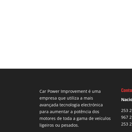
Conta
Car Power Improvement é uma
empresa que utiliza a mais
Nacio
avançada tecnologia electrónica
253 2
para aumentar a potência dos
967 2
motores de toda a gama de veículos
253 2
ligeiros ou pesados.