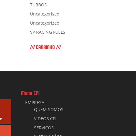
TURBOS
Uncategorised
Uncategorized
VP RACING FUELS
/// CARRINHO ///
Menu CPI
EMPRESA
QUEM SOMOS
e
VIDEOS CPI
SERVIÇOS