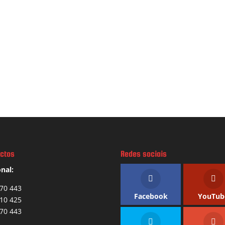
ctos
Redes sociais
nal:
70 443
Facebook
YouTub
10 425
70 443