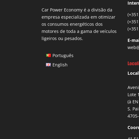
Inter
Car Power Economy é a divisão da
(+351
empresa especializada em otimizar
(+351
os consumos energéticos dos
(+351
motores de toda a gama de veículos
ligeiros ou pesados.
E-mai
web@
Português
Local
English
Local
Aven
Lote 
(à EN
S. Pa
4705-
Coor
41.51